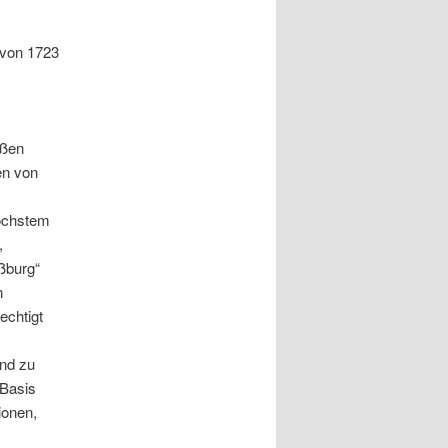
 von 1723
äßen
ten von
höchstem
,
ßburg“
n
echtigt
nd zu
 Basis
ionen,