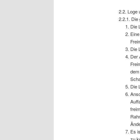
2.2. Loge 
2.2.1. Di
Die 
Eine
Frei
Die 
Der 
Frei
dem 
Scha
Die 
Ansc
Auff
frei
Rahm
Ände
Es i
zu k