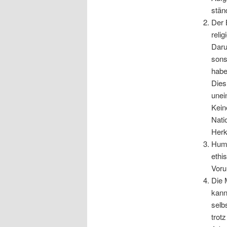
stän
Der 
reli
Daru
sons
habe
Dies
unei
Kein
Nati
Herk
Huma
ethi
Voru
Die 
kann
selb
trot