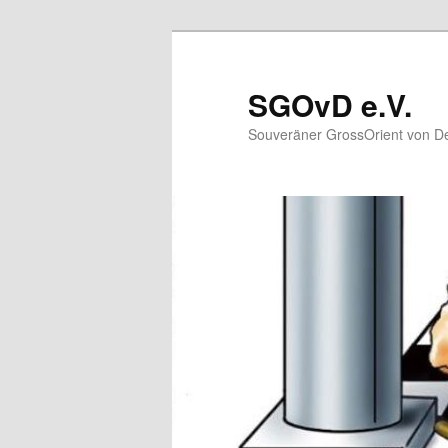
Zum
primären
Inhalt
SGOvD e.V.
springen
Souveräner GrossOrient von De