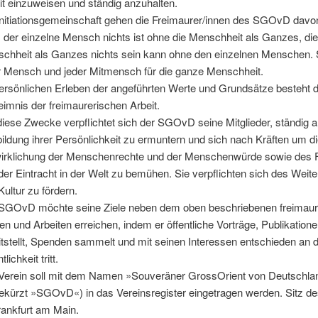
it einzuweisen und ständig anzuhalten.
Initiationsgemeinschaft gehen die Freimaurer/innen des SGOvD davo
 der einzelne Mensch nichts ist ohne die Menschheit als Ganzes, di
chheit als Ganzes nichts sein kann ohne den einzelnen Menschen. 
r Mensch und jeder Mitmensch für die ganze Menschheit.
ersönlichen Erleben der angeführten Werte und Grundsätze besteht 
imnis der freimaurerischen Arbeit.
diese Zwecke verpflichtet sich der SGOvD seine Mitglieder, ständig a
ildung ihrer Persönlichkeit zu ermuntern und sich nach Kräften um d
irklichung der Menschenrechte und der Menschenwürde sowie des 
der Eintracht in der Welt zu bemühen. Sie verpflichten sich des Weit
Kultur zu fördern.
SGOvD möchte seine Ziele neben dem oben beschriebenen freimaur
en und Arbeiten erreichen, indem er öffentliche Vorträge, Publikation
itstellt, Spenden sammelt und mit seinen Interessen entschieden an d
tlichkeit tritt.
Verein soll mit dem Namen »Souveräner GrossOrient von Deutschla
ekürzt »SGOvD«) in das Vereinsregister eingetragen werden. Sitz de
Frankfurt am Main.