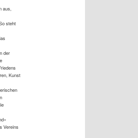
n aus,
e
So steht
das
n der
ie
Friedens
eren, Kunst
erischen
en
ie
nd«
s Vereins