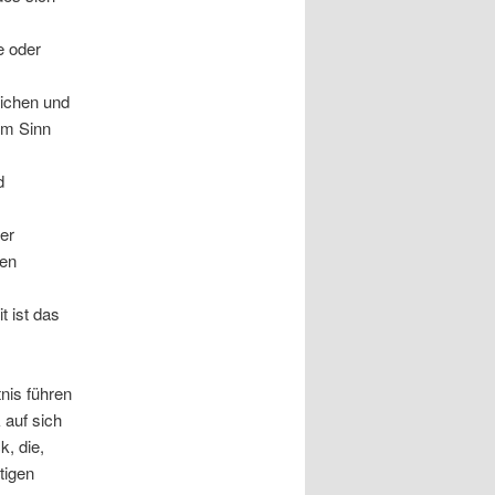
e oder
lichen und
em Sinn
d
er
len
 ist das
d
nis führen
 auf sich
k, die,
tigen