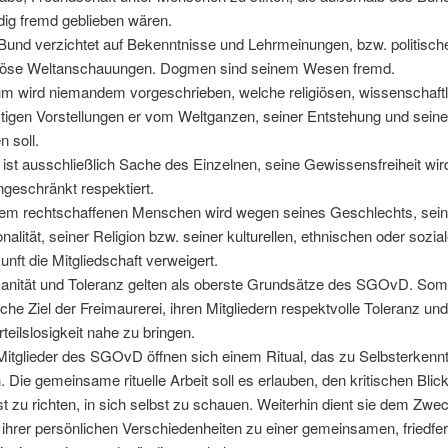
dig fremd geblieben wären.
Bund verzichtet auf Bekenntnisse und Lehrmeinungen, bzw. politisch
giöse Weltanschauungen. Dogmen sind seinem Wesen fremd.
m wird niemandem vorgeschrieben, welche religiösen, wissenschaft
tigen Vorstellungen er vom Weltganzen, seiner Entstehung und sein
n soll.
 ist ausschließlich Sache des Einzelnen, seine Gewissensfreiheit wir
ngeschränkt respektiert.
em rechtschaffenen Menschen wird wegen seines Geschlechts, sein
onalität, seiner Religion bzw. seiner kulturellen, ethnischen oder sozia
unft die Mitgliedschaft verweigert.
nität und Toleranz gelten als oberste Grundsätze des SGOvD. Somit
sche Ziel der Freimaurerei, ihren Mitgliedern respektvolle Toleranz un
rteilslosigkeit nahe zu bringen.
Mitglieder des SGOvD öffnen sich einem Ritual, das zu Selbsterkennt
. Die gemeinsame rituelle Arbeit soll es erlauben, den kritischen Blick
st zu richten, in sich selbst zu schauen. Weiterhin dient sie dem Zwec
z ihrer persönlichen Verschiedenheiten zu einer gemeinsamen, friedfer