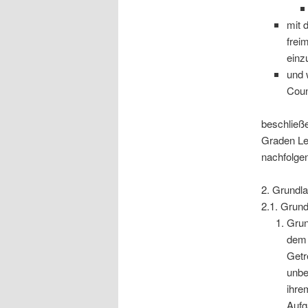
mit 
frei
einz
und 
Coun
beschließ
Graden Leh
nachfolgen
2. Grundl
2.1. Grund
Grun
dem 
Getr
unbe
ihre
Aufg