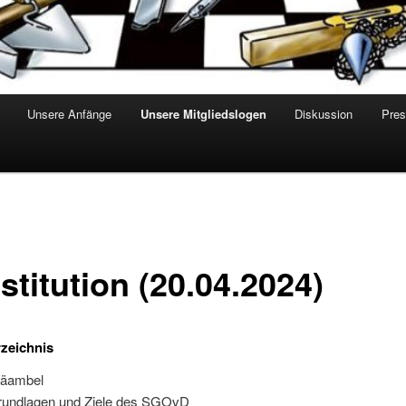
Unsere Anfänge
Unsere Mitgliedslogen
Diskussion
Pre
titution (20.04.2024)
rzeichnis
räambel
rundlagen und Ziele des SGOvD