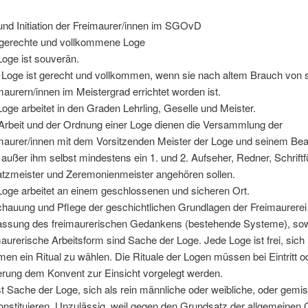
und Initiation der Freimaurer/innen im SGOvD
e gerechte und vollkommene Loge
Loge ist souverän.
 Loge ist gerecht und vollkommen, wenn sie nach altem Brauch von 
maurern/innen im Meistergrad errichtet worden ist.
Loge arbeitet in den Graden Lehrling, Geselle und Meister.
Arbeit und der Ordnung einer Loge dienen die Versammlung der
maurer/innen mit dem Vorsitzenden Meister der Loge und seinem Bea
außer ihm selbst mindestens ein 1. und 2. Aufseher, Redner, Schriftf
tzmeister und Zeremonienmeister angehören sollen.
Loge arbeitet an einem geschlossenen und sicheren Ort.
hauung und Pflege der geschichtlichen Grundlagen der Freimaurerei
assung des freimaurerischen Gedankens (bestehende Systeme), sow
maurerische Arbeitsform sind Sache der Loge. Jede Loge ist frei, sich
en ein Ritual zu wählen. Die Rituale der Logen müssen bei Eintritt o
rung dem Konvent zur Einsicht vorgelegt werden.
st Sache der Loge, sich als rein männliche oder weibliche, oder gemi
onstituieren. Unzulässig, weil gegen den Grundsatz der allgemeinen G