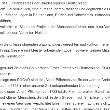
des Grundgesetzes der Bundesrepublik Deutschland,
dem Ziel schließlich, eine humane, demokratische und dogmenfreie O
maurerische Logen in Deutschland, Brüder und Schwestern umfassen
uführen,
weiterhin im Sinne des Projekts der Menschenpflichten des „InterAct
cil“ bei den Vereinten Nationen
en die unterzeichnenden unabhängigen, gerechten und vollkommenen
rling, Geselle und Meister arbeitenden Logen, sowie einzelnen Mitgli
de Konstitution:
agen und Ziele des Souveränen GrossOrients von Deutschland (SG
regeln
dlage des SGOvD sind die „Alten“ Pflichten von Bruder James And
Jahre 1723 in einer unserer Zeit entsprechenden Übersetzung.
eu diesen „Alten“ Pflichten von 1723 ist die Freimaurerei ein Bund frei
scholtener Menschen, die sich in dem Streben nach Sittlichkeit und 
m eigenen Gewissen verpflichtet fühlen. Freimaurerei macht es sich 
abe, Freundschaft unter Menschen zu stiften, die außerhalb des Bun