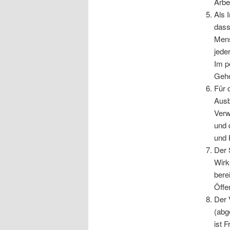
Arbe
Als 
dass
Mens
jede
Im p
Gehe
Für 
Ausb
Verw
und 
und 
Der 
Wirk
bere
Öffen
Der 
(abg
ist 