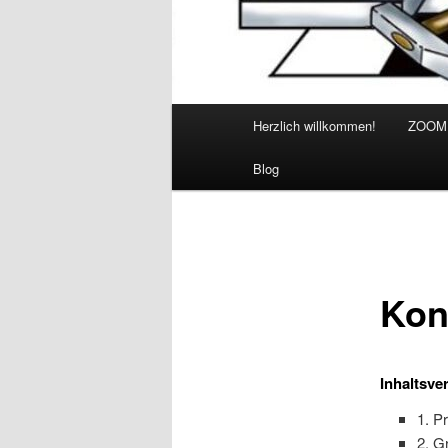
Hauptmenü
Herzlich willkommen!
ZOOM
Blog
Kons
Inhaltsve
1. P
2. G