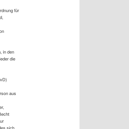
rdnung für
d,
ion
, in den
eder die
OvD)
erson aus
er,
Recht
zur
des sich