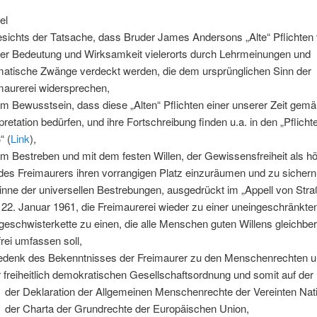
el
sichts der Tatsache, dass Bruder James Andersons „Alte“ Pflichten
hrer Bedeutung und Wirksamkeit vielerorts durch Lehrmeinungen und
atische Zwänge verdeckt werden, die dem ursprünglichen Sinn der
maurerei widersprechen,
em Bewusstsein, dass diese „Alten“ Pflichten einer unserer Zeit gem
rpretation bedürfen, und ihre Fortschreibung finden u.a. in den „Pflich
“ (
Link
),
em Bestreben und mit dem festen Willen, der Gewissensfreiheit als 
des Freimaurers ihren vorrangigen Platz einzuräumen und zu sichern
inne der universellen Bestrebungen, ausgedrückt im „Appell von Stra
22. Januar 1961, die Freimaurerei wieder zu einer uneingeschränkte
geschwisterkette zu einen, die alle Menschen guten Willens gleichber
frei umfassen soll,
edenk des Bekenntnisses der Freimaurer zu den Menschenrechten u
r freiheitlich demokratischen Gesellschaftsordnung und somit auf der
der Deklaration der Allgemeinen Menschenrechte der Vereinten Nat
der Charta der Grundrechte der Europäischen Union,