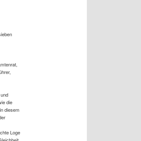
sieben
mtenrat,
ührer,
 und
ie die
 in diesem
der
schte Loge
leichheit