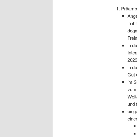
1. Präamb
Ange
in i
dogm
Frei
in d
Inte
2023
in d
Gut 
im S
vom 
Welt
und 
eing
eine