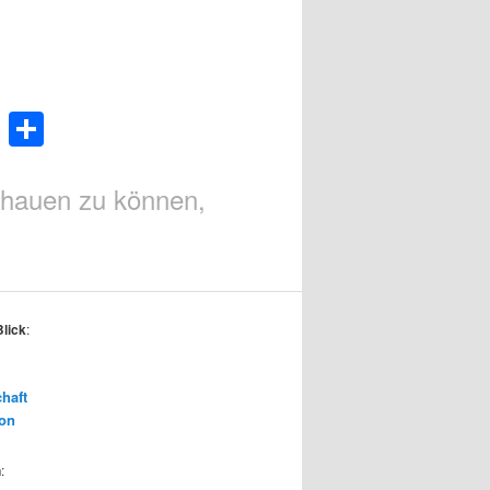
Teilen
chauen zu können,
Blick
:
chaft
ion
n
: