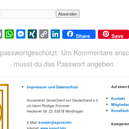
:
acebook
Email
WhatsApp
Messenger
XING
Copy
LinkedIn
Share
Save
Link
st passwortgeschützt. Um Kommentare ans
musst du das Passwort angeben.
Impressum und Datenschutz
Auf einen 
Kontakt
Souveräner GrossOrient von Deutschland e.V.
Mitglieds
c/o Herrn Rüdiger Frommer
Konstitut
Heckener Str. 23, 53578 Windhagen
E-Mail:
kontakt@sgovd.info
Kategorie
Internet:
www.sgovd.info