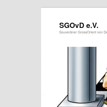
Zum
primären
Inhalt
SGOvD e.V.
springen
Souveräner GrossOrient von De