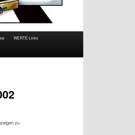
sse
WERTE-Links
002
nzeigen zu