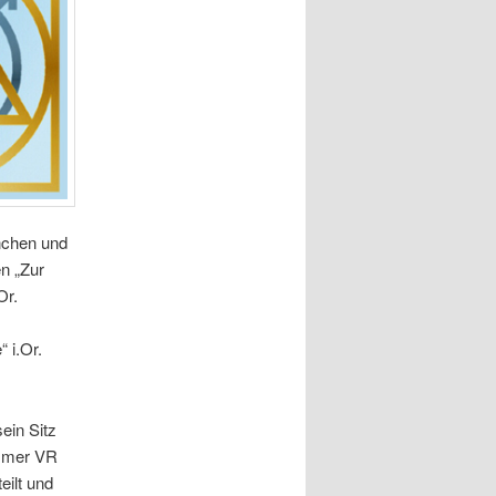
nchen und
n „Zur
Or.
 i.Or.
ein Sitz
ummer VR
eilt und