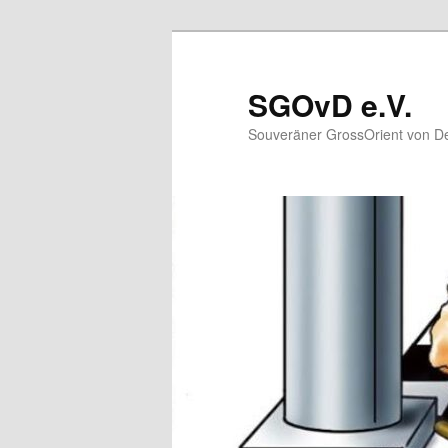
Zum
primären
Inhalt
SGOvD e.V.
springen
Souveräner GrossOrient von De