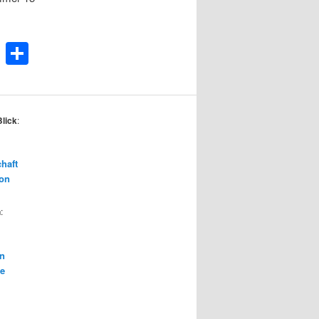
Teilen
Blick
:
chaft
ion
n
:
on
te