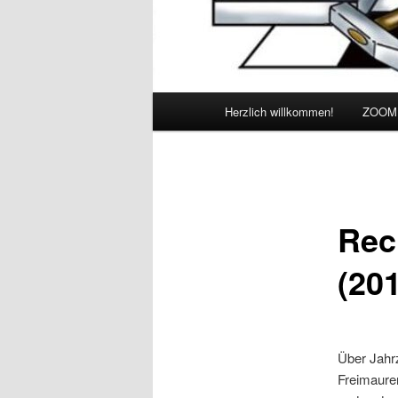
Hauptmenü
Herzlich willkommen!
ZOOM
Rec
(20
Über Jahr
Freimaure