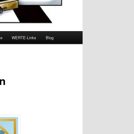
se
WERTE-Links
Blog
en