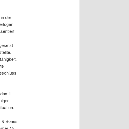
 in der
erlogen
sentiert.
gesetzt
tellte.
ähigkeit.
te
Beschluss
 damit
niger
tuation.
l & Bones
ummer 15