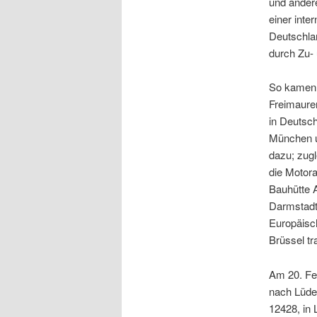
und ander
einer inte
Deutschlan
durch Zu- 
So kamen 
Freimaure
in Deutsch
München u
dazu; zug
die Motora
Bauhütte A
Darmstadt 
Europäisc
Brüssel tr
Am 20. Fe
nach Lüden
12428, in 