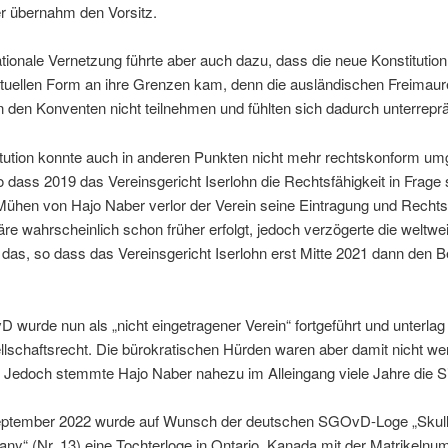
r übernahm den Vorsitz.
ationale Vernetzung führte aber auch dazu, dass die neue Konstitution
tuellen Form an ihre Grenzen kam, denn die ausländischen Freimaur
 den Konventen nicht teilnehmen und fühlten sich dadurch unterreprä
itution konnte auch in anderen Punkten nicht mehr rechtskonform um
 dass 2019 das Vereinsgericht Iserlohn die Rechtsfähigkeit in Frage s
Mühen von Hajo Naber verlor der Verein seine Eintragung und Rechtsf
re wahrscheinlich schon früher erfolgt, jedoch verzögerte die weltwei
das, so dass das Vereinsgericht Iserlohn erst Mitte 2021 dann den 
wurde nun als „nicht eingetragener Verein“ fortgeführt und unterlag
lschaftsrecht. Die bürokratischen Hürden waren aber damit nicht we
Jedoch stemmte Hajo Naber nahezu im Alleingang viele Jahre die Si
ptember 2022 wurde auf Wunsch der deutschen SGOvD-Loge „Skul
y“ (Nr. 13) eine Tochterloge in Ontario, Kanada mit der Matrikeln