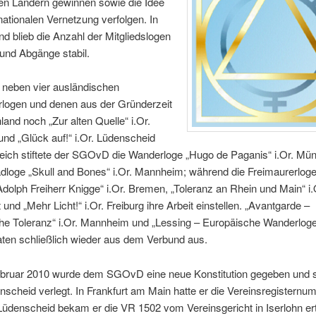
en Ländern gewinnen sowie die Idee
rnationalen Vernetzung verfolgen. In
d blieb die Anzahl der Mitgliedslogen
und Abgänge stabil.
neben vier ausländischen
rlogen und denen aus der Gründerzeit
land noch „Zur alten Quelle“ i.Or.
nd „Glück auf!“ i.Or. Lüdenscheid
leich stiftete der SGOvD die Wanderloge „Hugo de Paganis“ i.Or. Mü
dloge „Skull and Bones“ i.Or. Mannheim; während die Freimaurerloge
dolph Freiherr Knigge“ i.Or. Bremen, „Toleranz an Rhein und Main“ i.
und „Mehr Licht!“ i.Or. Freiburg ihre Arbeit einstellen. „Avantgarde –
he Toleranz“ i.Or. Mannheim und „Lessing – Europäische Wanderloge“
aten schließlich wieder aus dem Verbund aus.
bruar 2010 wurde dem SGOvD eine neue Konstitution gegeben und s
scheid verlegt. In Frankfurt am Main hatte er die Vereinsregistern
Lüdenscheid bekam er die VR 1502 vom Vereinsgericht in Iserlohn ert