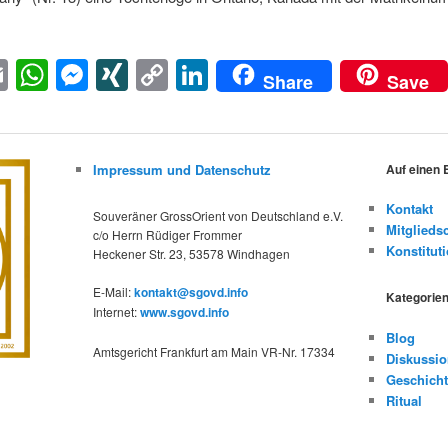
acebook
Email
WhatsApp
Messenger
XING
Copy
LinkedIn
Share
Save
Link
Impressum und Datenschutz
Auf einen 
Kontakt
Souveräner GrossOrient von Deutschland e.V.
Mitglieds
c/o Herrn Rüdiger Frommer
Konstitut
Heckener Str. 23, 53578 Windhagen
E-Mail:
kontakt@sgovd.info
Kategorie
Internet:
www.sgovd.info
Blog
Amtsgericht Frankfurt am Main VR-Nr. 17334
Diskussi
Geschich
Ritual