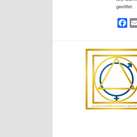
gestiftet.
F