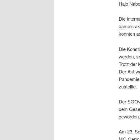
Hajo Nabe
Die intern
damals ak
konnten an
Die Konst
werden, so
Trotz der 
Der Akt wä
Pandemie 
zustellte.
Der SGOvD 
dem Gesel
geworden. 
Am 23. Se
MO German