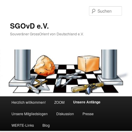
Zum
primären
Such
Inhalt
springen
SGOvD e.V.
Souveräner GrossOrient von Deutschland e.V.
Hauptmenü
Unsere Anfänge
Herzlich willkommen!
ZOOM
Unsere Mitgliedslogen
Diskussion
Presse
WERTE-Links
Blog