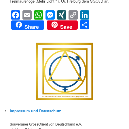
Freimaurerloge „Mehr Licht!“ i. Or. Freiburg dem SGOvD an.
Facebook
Email
WhatsApp
Messenger
XING
Copy
LinkedIn
Link
Teilen
Share
Save
Impressum und Datenschutz
Souveräner GrossOrient von Deutschland e.V.