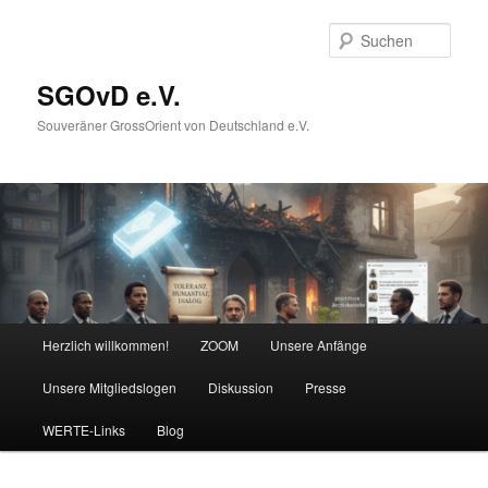
Zum
primären
Such
Inhalt
springen
SGOvD e.V.
Souveräner GrossOrient von Deutschland e.V.
Hauptmenü
Herzlich willkommen!
ZOOM
Unsere Anfänge
Unsere Mitgliedslogen
Diskussion
Presse
WERTE-Links
Blog