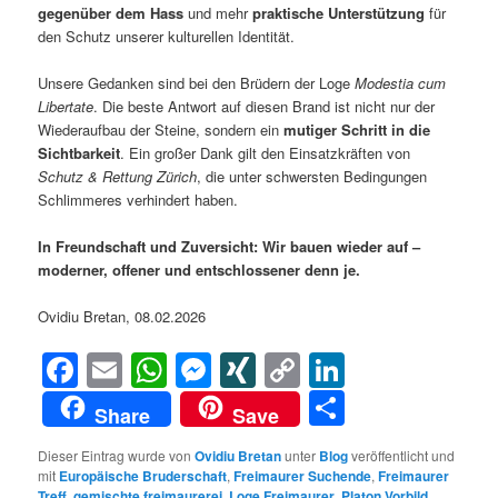
gegenüber dem Hass
und mehr
praktische Unterstützung
für
den Schutz unserer kulturellen Identität.
Unsere Gedanken sind bei den Brüdern der Loge
Modestia cum
Libertate
. Die beste Antwort auf diesen Brand ist nicht nur der
Wiederaufbau der Steine, sondern ein
mutiger Schritt in die
Sichtbarkeit
. Ein großer Dank gilt den Einsatzkräften von
Schutz & Rettung Zürich
, die unter schwersten Bedingungen
Schlimmeres verhindert haben.
In Freundschaft und Zuversicht: Wir bauen wieder auf –
moderner, offener und entschlossener denn je.
Ovidiu Bretan, 08.02.2026
Facebook
Email
WhatsApp
Messenger
XING
Copy
LinkedIn
Link
Teilen
Share
Save
Dieser Eintrag wurde von
Ovidiu Bretan
unter
Blog
veröffentlicht und
mit
Europäische Bruderschaft
,
Freimaurer Suchende
,
Freimaurer
Treff
,
gemischte freimaurerei
,
Loge Freimaurer
,
Platon Vorbild
,