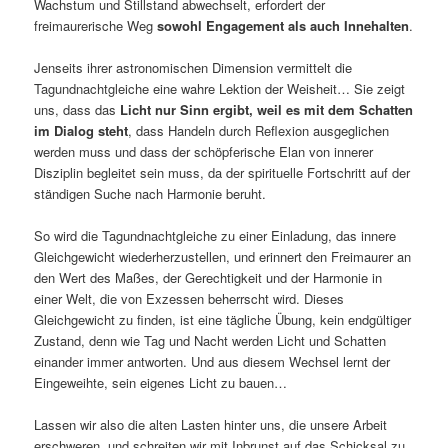
Wachstum und Stillstand abwechselt, erfordert der
freimaurerische Weg
sowohl Engagement als auch Innehalten
.
Jenseits ihrer astronomischen Dimension vermittelt die
Tagundnachtgleiche eine wahre Lektion der Weisheit… Sie zeigt
uns, dass das
Licht nur Sinn ergibt, weil es mit dem Schatten
im Dialog steht
, dass Handeln durch Reflexion ausgeglichen
werden muss und dass der schöpferische Elan von innerer
Disziplin begleitet sein muss, da der spirituelle Fortschritt auf der
ständigen Suche nach Harmonie beruht.
So wird die Tagundnachtgleiche zu einer Einladung, das innere
Gleichgewicht wiederherzustellen, und erinnert den Freimaurer an
den Wert des Maßes, der Gerechtigkeit und der Harmonie in
einer Welt, die von Exzessen beherrscht wird. Dieses
Gleichgewicht zu finden, ist eine tägliche Übung, kein endgültiger
Zustand, denn wie Tag und Nacht werden Licht und Schatten
einander immer antworten. Und aus diesem Wechsel lernt der
Eingeweihte, sein eigenes Licht zu bauen…
Lassen wir also die alten Lasten hinter uns, die unsere Arbeit
erschweren, und schreiten wir mit Inbrunst auf das Schicksal zu,