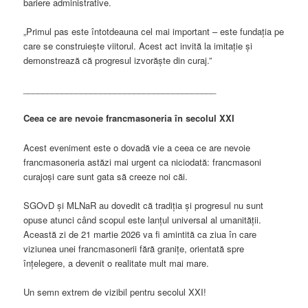
bariere administrative.
„Primul pas este întotdeauna cel mai important – este fundația pe
care se construiește viitorul. Acest act invită la imitație și
demonstrează că progresul izvorăște din curaj.”
________________________________________
Ceea ce are nevoie francmasoneria în secolul XXI
Acest eveniment este o dovadă vie a ceea ce are nevoie
francmasoneria astăzi mai urgent ca niciodată: francmasoni
curajoși care sunt gata să creeze noi căi.
SGOvD și MLNaR au dovedit că tradiția și progresul nu sunt
opuse atunci când scopul este lanțul universal al umanității.
Această zi de 21 martie 2026 va fi amintită ca ziua în care
viziunea unei francmasonerii fără granițe, orientată spre
înțelegere, a devenit o realitate mult mai mare.
Un semn extrem de vizibil pentru secolul XXI!