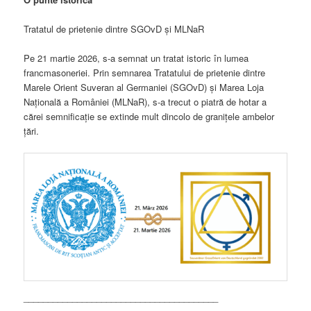
Tratatul de prietenie dintre SGOvD și MLNaR
Pe 21 martie 2026, s-a semnat un tratat istoric în lumea
francmasoneriei. Prin semnarea Tratatului de prietenie dintre
Marele Orient Suveran al Germaniei (SGOvD) și Marea Loja
Națională a României (MLNaR), s-a trecut o piatră de hotar a
cărei semnificație se extinde mult dincolo de granițele ambelor
țări.
________________________________________