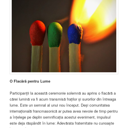
O Flacără pentru Lume
Participanții la această ceremonie solemnă au aprins o flacără a
cărei lumină va fi acum transmisă fraților și surorilor din întreaga
lume. Este un semnal al unui nou început. Deși comunitatea
internațională francmasonică ar putea avea nevoie de timp pentru
a înțelege pe deplin semnificația acestui eveniment, impulsul
este deja răspândit în lume: Adevărata fraternitate nu cunoaște