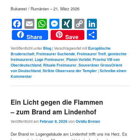
Bukarest / Rumänien – 21. März 2026
Facebook
Email
WhatsApp
Messenger
XING
Copy
LinkedIn
Link
Teilen
Share
Save
Veröffentlicht unter
Blog
|
Verschlagwortet mit
Europäische
Bruderschaft
,
Freimaurer Suchende
,
Freimaurer Treff
,
gemischte
freimaurerei
,
Loge Freimaurer
,
Platon Vorbild
,
Provinz VIII von
Oberdeutschland
,
Rituale Freimaurer
,
Souveräner GrossOrient
von Deutschland
,
Strikte Observanz der Templer
|
Schreibe einen
Kommentar
Ein Licht gegen die Flammen
– zum Brand am Lindenhof
Veröffentlicht am
Februar 8, 2026
von
Ovidiu Bretan
Der Brand im Logengebäude am Lindenhof trifft uns ins Herz. Es