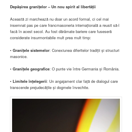
Depășirea granițelor – Un nou spirit al libertății
Această zi marchează nu doar un acord formal, ci cel mai
insemnat pas pe care francmasoneria internațională a reusit să-l
facă în acest secol. Au fost dărâmate bariere care fuseseră
considerate insurmontabile mult prea mult timp:
•
Granițele sistemelor
: Conexiunea diferitelor tradiții și structuri
masonice.
•
Granițele geografice
: O punte vie între Germania și România.
•
Limitele înțelegerii
: Un angajament clar față de dialogul care
transcende prejudecățile și dogmele învechite.