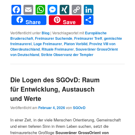
Facebook
Email
WhatsApp
Messenger
XING
Copy
LinkedIn
Link
Teilen
Share
Save
Veröffentlicht unter
Blog
|
Verschlagwortet mit
Europäische
Bruderschaft
,
Freimaurer Suchende
,
Freimaurer Treff
,
gemischte
freimaurerei
,
Loge Freimaurer
,
Platon Vorbild
,
Provinz VIII von
Oberdeutschland
,
Rituale Freimaurer
,
Souveräner GrossOrient
von Deutschland
,
Strikte Observanz der Templer
Die Logen des SGOvD: Raum
für Entwicklung, Austausch
und Werte
Veröffentlicht am
Februar 4, 2026
von
SGOvD
In einer Zeit, in der viele Menschen Orientierung, Gemeinschaft
und einen tieferen Sinn in ihrem Leben suchen, setzt die
freimaurerische Großloge
Souveräner GrossOrient von