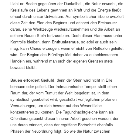
Licht an Boden gegenüber der Dunkelheit, die Natur erwacht, die
Kreisläufe des Lebens gewinnen an Kraft und die Energie fließt
erneut durch unser Universum. Auf symbolischer Ebene evoziert
diese Zeit den Elan des Beginns und erinnert den Freimaurer
daran, seine Werkzeuge wiederaufzunehmen und die Arbeit an
seinem Rauen Stein fortzusetzen. Doch dieser Elan muss unter
Kontrolle bleiben, denn
Enthusiasmus
, so edel er auch sein
mag, kann Chaos erzeugen, wenn er nicht von Reflexion geleitet
wird. Der Beginn des Frühlings lädt daher zu entschlossenem
Handeln ein, während man sich der eigenen Grenzen stets
bewusst bleibt.
Bauen erfordert Geduld
, denn der Stein wird nicht in Eile
behauen oder poliert. Der freimaurerische Tempel stellt einen
Raum dar, der vom Tumult der Welt losgelöst ist, in dem
symbolisch gearbeitet wird, geschützt vor jeglichen profanen
Versuchungen, um sich besser auf das Wesentliche
konzentrieren zu können. Die Tagundnachtgleiche kann als
Orientierungspunkt dieser inneren Arbeit gesehen werden, der
uns daran erinnert, dass der ergriffene Fortschritt ebenfalls
Phasen der Neuordnung folgt. So wie die Natur zwischen