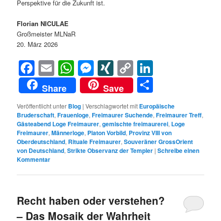
Perspektive für die Zukunft ist.
Florian NICULAE
Großmeister MLNaR
20. März 2026
Facebook
Email
WhatsApp
Messenger
XING
Copy
LinkedIn
Link
Teilen
Share
Save
Veröffentlicht unter
Blog
|
Verschlagwortet mit
Europäische
Bruderschaft
,
Frauenloge
,
Freimaurer Suchende
,
Freimaurer Treff
,
Gästeabend Loge Freimaurer
,
gemischte freimaurerei
,
Loge
Freimaurer
,
Männerloge
,
Platon Vorbild
,
Provinz VIII von
Oberdeutschland
,
Rituale Freimaurer
,
Souveräner GrossOrient
von Deutschland
,
Strikte Observanz der Templer
|
Schreibe einen
Kommentar
Recht haben oder verstehen?
– Das Mosaik der Wahrheit