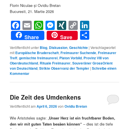
Florin Niculae și Ovidiu Bretan
Bucuresti, 21. Martie 2026
Facebook
Email
WhatsApp
Messenger
XING
Copy
LinkedIn
Link
Teilen
Share
Save
Veröffentlicht unter
Blog
,
Diskussion
,
Geschichte
|
Verschlagwortet
mit
Europäische Bruderschaft
,
Freimaurer Suchende
,
Freimaurer
Treff
,
gemischte freimaurerei
,
Platon Vorbild
,
Provinz VIII von
Oberdeutschland
,
Rituale Freimaurer
,
Souveräner GrossOrient
von Deutschland
,
Strikte Observanz der Templer
|
Schreibe einen
Kommentar
Die Zeit des Umdenkens
Veröffentlicht am
April 6, 2026
von
Ovidiu Bretan
Wie Aristoteles sagte: „
Unser Herz ist ein fruchtbarer Boden,
den wir mit guten Taten besäen können“
– dies ist die tiefe