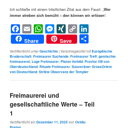
Ich schließe mit einem tröstlichen Zitat aus dem Faust: „
Wer
immer streben sich bemüht – den können wir erlösen
“.
Facebook
Email
WhatsApp
Messenger
XING
Copy
LinkedIn
Link
Teilen
Share
Save
Veröffentlicht unter
Geschichte
|
Verschlagwortet mit
Europäische
Bruderschaft
,
Freimaurer Suchende
,
Freimaurer Treff
,
gemischte
freimaurerei
,
Loge Freimaurer
,
Platon Vorbild
,
Provinz VIII von
Oberdeutschland
,
Rituale Freimaurer
,
Souveräner GrossOrient
von Deutschland
,
Strikte Observanz der Templer
Freimaurerei und
gesellschaftliche Werte – Teil
1
Veröffentlicht am
Dezember 11, 2025
von
Ovidiu
Bretan