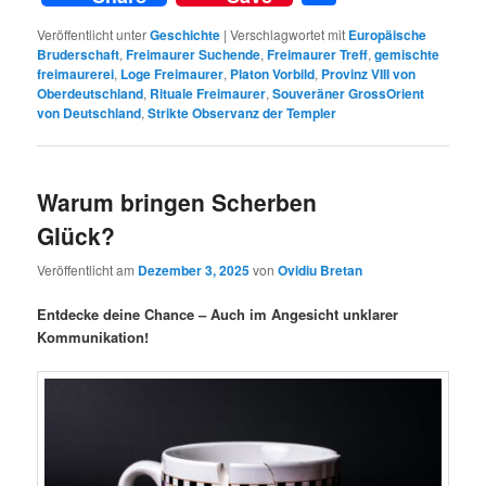
Veröffentlicht unter
Geschichte
|
Verschlagwortet mit
Europäische
Bruderschaft
,
Freimaurer Suchende
,
Freimaurer Treff
,
gemischte
freimaurerei
,
Loge Freimaurer
,
Platon Vorbild
,
Provinz VIII von
Oberdeutschland
,
Rituale Freimaurer
,
Souveräner GrossOrient
von Deutschland
,
Strikte Observanz der Templer
Warum bringen Scherben
Glück?
Veröffentlicht am
Dezember 3, 2025
von
Ovidiu Bretan
Entdecke deine Chance – Auch im Angesicht unklarer
Kommunikation!