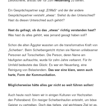
Zerbrochene, anstatt die Tür zum
Neuanfang
zu sehen.
Ein Gesprächspartner sagt „EtWaS“ und der der andere
Gesprächspartner versteht „etwas“. Siehst du den Unterschied?
Hast du diesen Unterschied auch gehört?
Hast du gefragt, ob du das „etwas“ richtig verstanden hast?
Was hast du alles gehört, was jemand gesagt haben soll?
Schon die alten Ägypter wussten um die transformative Kraft von
„Scherben“. Beim Scherbengericht ritzten sie Namen unliebsamer
Personen auf Tonscherben. Die Person, deren Name am
häufigsten auftauchte, wurde für zehn Jahre verbannt. Für ihr
Umfeld bedeutete das Glück: Es war ein Neuanfang, eine
Reinigung von Belastendem.
Das war eine klare, wenn auch
harte, Form der Kommunikation.
Möglicherweise hätte alles gar nicht so weit führen sollen!
Auch heute noch feiern wir in einigen Kulturen vor Hochzeiten
den Polterabend. Ein riesiger Scherbenhaufen entsteht, um böse
Geister zu vertreiben. Doch das tiefere, viel wichtigere Ziel ist es,