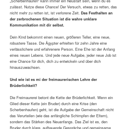
„Scherbenhaufen“ kann immer ein Neustart sein, wenn du es
zulässt. Nutze diese Chance! Der Versuch, etwas zu retten, das
nicht mehr zu retten ist, ist verlorene Zeit.
Das Festhalten an
der zerbrochenen Situation ist die wahre unklare
Kommunikation mit dir selbst.
Dein Kind bekommt einen neuen, größeren Teller, eine neue,
robustere Tasse. Die Ägypter erhielten für zehn Jahre eine
verlässlichere und erfahrenere Person. Eine Ehe ist der Anfang
eines neuen Lebens. Und jede neue Aufgabe, jeder neue Job ist
eine Chance für dich, dich zu entwickeln und über dich
hinauszuwachsen.
Und wie ist es mi der freimaurerischen Lehre der
Brüderlichkeit?
Die Freimaurerei betont die Kette der Brüderlichkeit. Wenn ein
Glied dieser Kette (ein Bruder) durch eine Krise (den
Scherbenhaufen) geht, ist die Aufgabe der Gemeinschaft nicht
das Verurteilen (wie das anfängliche Schimpfen der Eltern),
sondern das Stärken des Neuanfangs. Das Ziel ist es, den
Bruder durch klare, aufbauende Gespräche und gemeinsame