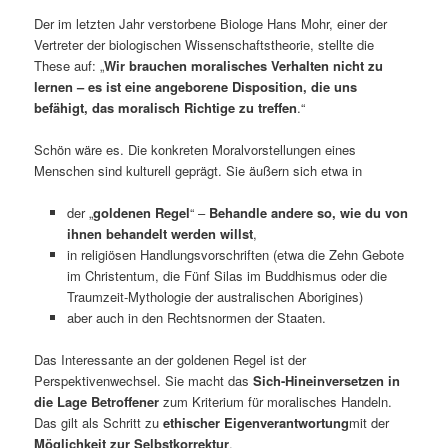
Der im letzten Jahr verstorbene Biologe Hans Mohr, einer der
Vertreter der biologischen Wissenschaftstheorie, stellte die
These auf: „
Wir brauchen moralisches Verhalten nicht zu
lernen – es ist eine angeborene Disposition, die uns
befähigt, das moralisch Richtige zu treffen
.“
Schön wäre es. Die konkreten Moralvorstellungen eines
Menschen sind kulturell geprägt. Sie äußern sich etwa in
der „
goldenen Regel
“ –
Behandle andere so, wie du von
ihnen behandelt werden willst
,
in religiösen Handlungsvorschriften (etwa die Zehn Gebote
im Christentum, die Fünf Silas im Buddhismus oder die
Traumzeit-Mythologie der australischen Aborigines)
aber auch in den Rechtsnormen der Staaten.
Das Interessante an der goldenen Regel ist der
Perspektivenwechsel. Sie macht das
Sich-Hineinversetzen in
die Lage Betroffener
zum Kriterium für moralisches Handeln.
Das gilt als Schritt zu
ethischer Eigenverantwortung
mit der
Möglichkeit zur Selbstkorrektur
.