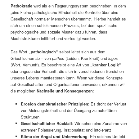
Pathokratie
wird als ein Regierungssystem beschrieben, in dem
„eine kleine pathologische Minderheit die Kontrolle über eine
Gesellschaft normaler Menschen übernimmt“. Hierbei handelt es
sich um einen schleichenden Prozess, bei dem spezifische
psychologische und soziale Muster dazu führen, dass
Machtstrukturen infiltriert und verfestigt werden.
Das Wort
„pathologisch“
selbst leitet sich aus dem
Griechischen ab – von
pathos
(Leiden, Krankheit) und
logos
(Wort, Vernunft). Es beschreibt eine Art von
„kranker Logik“
oder ungesunder Vernunft, die sich in verschiedenen Bereichen
unseres Lebens manifestieren kann. Wenn wir diese Konzepte
auf Gesellschaften und Organisationen anwenden, erkennen wir
die möglichen
Nachteile und Konsequenzen
:
Erosion demokratischer Prinzipien
: Es droht der Verlust
von Meinungsfreiheit und der Übergang zu autoritären
Strukturen.
Gesellschaftlicher Rückfall
: Wir sehen eine Zunahme von
extremer Polarisierung, Irrationalität und Intoleranz.
Klima der Angst und Unterwerfung
: Ein solches Umfeld